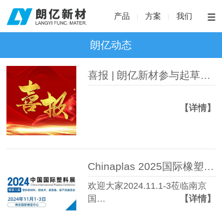
产品
方案
我们
朗亿动态
喜报 | 朗亿新材参与起草国家标准《胶粘剂耐真菌生长性的评估》正式发布！
【详情】
Chinaplas 2025国际橡塑展完美收官，4大创新功能材料展区“塑”写可持续未来新篇章
欢迎大家2024.11.1-3莅临南京
国…
【详情】