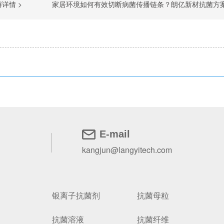
详情 >
家居环境如何有效切断病菌传播链条？朗亿新材抗菌方案助力建筑建材
E-mail
kangjun@langyitech.com
银离子抗菌剂
抗菌母粒
抗菌溶液
抗菌纤维