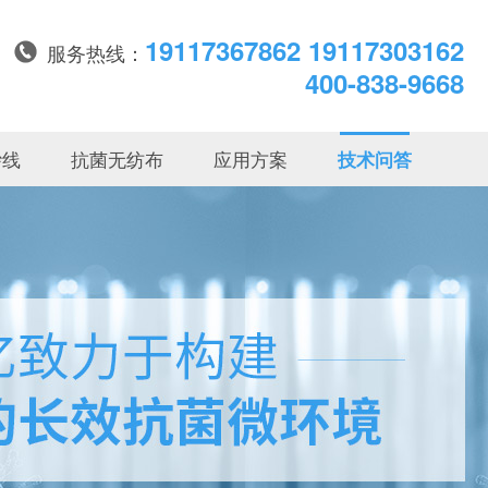
19117367862 19117303162
服务热线：
400-838-9668
纱线
抗菌无纺布
应用方案
技术问答