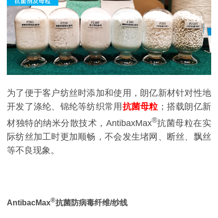
为了便于客户纺丝时添加和使用，朗亿新材针对性地
开发了涤纶、锦纶等纺织常用
抗菌母粒
；搭载朗亿新
®
材独特的纳米分散技术，AntibaxMax
抗菌母粒在实
际纺丝加工时更加顺畅，不会发生堵网、断丝、飘丝
等不良现象。
®
AntibacMax
抗菌防病毒纤维/纱线